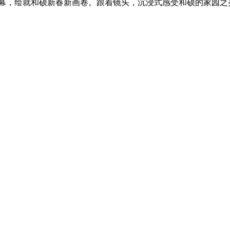
式启幕，绘就和硕新春新画卷。跟着镜头，沉浸式感受和硕的家园