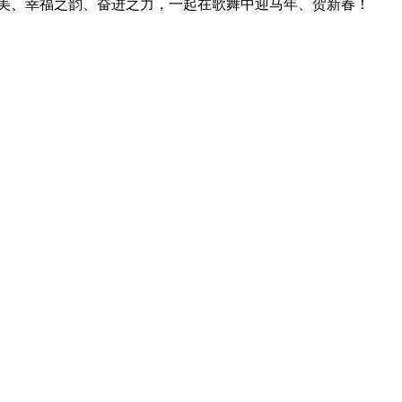
之美、幸福之韵、奋进之力，一起在歌舞中迎马年、贺新春！