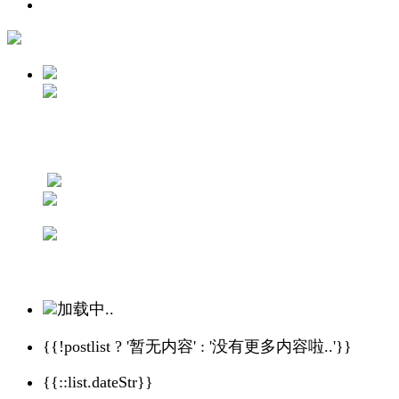
加载中..
{{!postlist ? '暂无内容' : '没有更多内容啦..'}}
{{::list.dateStr}}