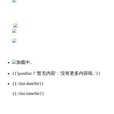
加载中..
{{!postlist ? '暂无内容' : '没有更多内容啦..'}}
{{::list.dateStr}}
{{::list.timeStr}}