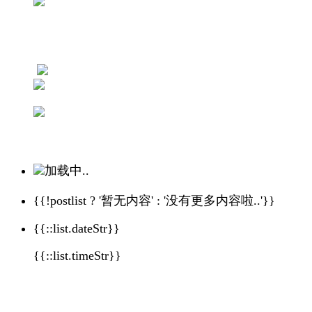
加载中..
{{!postlist ? '暂无内容' : '没有更多内容啦..'}}
{{::list.dateStr}}
{{::list.timeStr}}