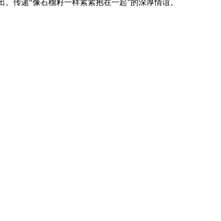
问演出。传递“像石榴籽一样紧紧抱在一起”的深厚情谊。