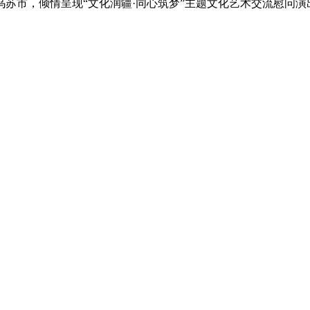
家走进乌苏市，倾情呈现“文化润疆·同心筑梦”主题文化艺术交流慰