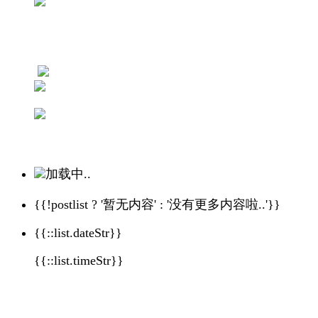
加载中..
{{!postlist ? '暂无内容' : '没有更多内容啦..'}}
{{::list.dateStr}}
{{::list.timeStr}}