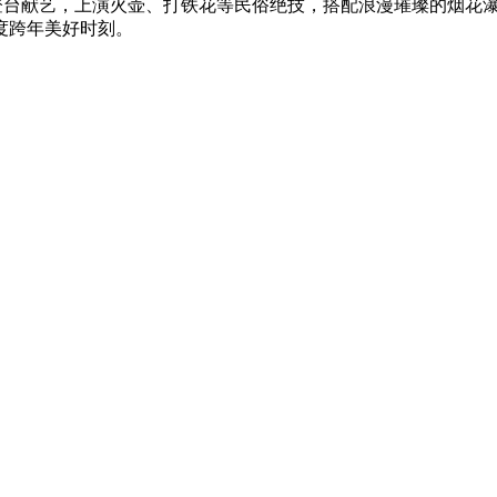
C登台献艺，上演火壶、打铁花等民俗绝技，搭配浪漫璀璨的烟花
度跨年美好时刻。