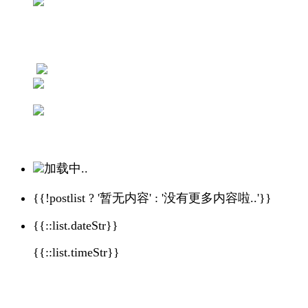
加载中..
{{!postlist ? '暂无内容' : '没有更多内容啦..'}}
{{::list.dateStr}}
{{::list.timeStr}}