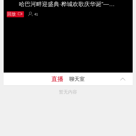
哈巴河畔迎盛典·桦城欢歌庆华诞”——2025年阿勒泰地区“群众村晚”暨庆祝新疆维吾尔自治区成立70周年文艺演出
回放
41
41
直播
聊天室
暂无内容