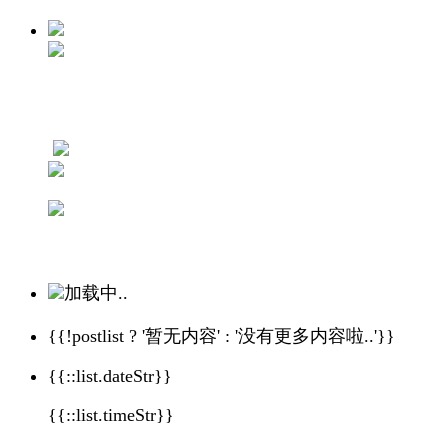
加载中..
{{!postlist ? '暂无内容' : '没有更多内容啦..'}}
{{::list.dateStr}}
{{::list.timeStr}}