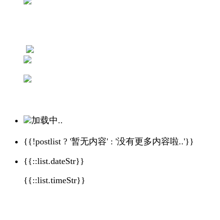
加载中..
{{!postlist ? '暂无内容' : '没有更多内容啦..'}}
{{::list.dateStr}}
{{::list.timeStr}}