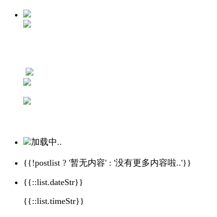
加载中..
{{!postlist ? '暂无内容' : '没有更多内容啦..'}}
{{::list.dateStr}}
{{::list.timeStr}}